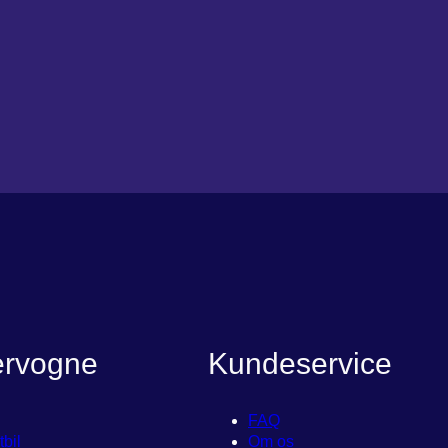
ervogne
Kundeservice
FAQ
tbil
Om os