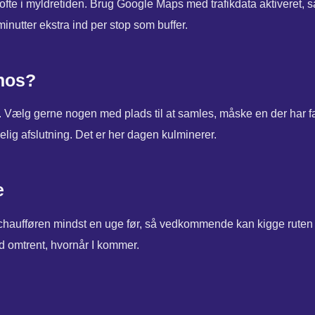
te i myldretiden. Brug Google Maps med trafikdata aktiveret, så 
inutter ekstra ind per stop som buffer.
 hos?
t. Vælg gerne nogen med plads til at samles, måske en der har fa
lig afslutning. Det er her dagen kulminerer.
e
l chaufføren mindst en uge før, så vedkommende kan kigge rute
ed omtrent, hvornår I kommer.