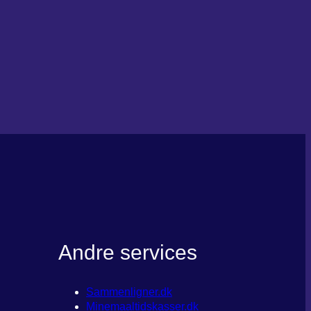
Andre services
Sammenligner.dk
Minemaaltidskasser.dk