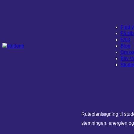
Spring
til
indhold
Find 
Få til
FAQ
Blog
Om o
Bliv 
Studen
Ruteplanlægning til stude
stemningen, energien og 