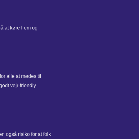
på at køre frem og
or alle at mødes til
odt vejr-friendly
 også risiko for at folk