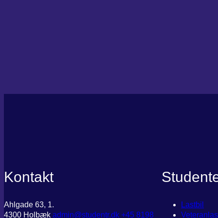
Kontakt
Student
Ahlgade 63, 1.
Lastbil
4300 Holbæk
admin@studentr.dk
‭+45 8198
Veteranlas