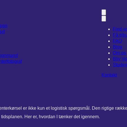
vogn
Find v
bud
Få tilb
FAQ
Blog
s
Om os
Vognmand
Bliv 
terfotograf
Studen
Kontakt
nterkørsel er ikke kun et logistisk spørgsmål. Den rigtige rækk
tidsplanen. Her er, hvordan I tænker det igennem.