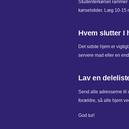
Studenterkørsel rammer of
kørselstider. Læg 10-15 m
Hvem slutter I
Det sidste hjem er vigtig
servere mad eller en ende
Lav en delelist
Send alle adresserne ti
forældre, så alle hjem v
God tur!