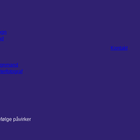
ogn
ud
Kontakt
Vognmand
terfotograf
efølge påvirker