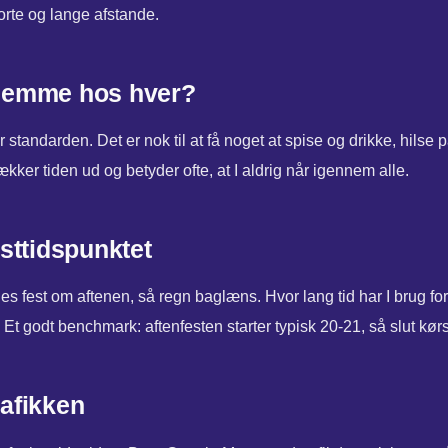
korte og lange afstande.
hjemme hos hver?
 standarden. Det er nok til at få noget at spise og drikke, hilse 
ækker tiden ud og betyder ofte, at I aldrig når igennem alle.
sttidspunktet
es fest om aftenen, så regn baglæns. Hvor lang tid har I brug for
? Et godt benchmark: aftenfesten starter typisk 20-21, så slut kør
rafikken