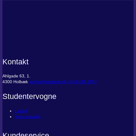
Kontakt
Ahlgade 63, 1.
4300 Holbæk
admin@studentr.dk
‭+45 8198 5957
Studentervogne
Lastbil
Veteranlastbil
Kundeservice