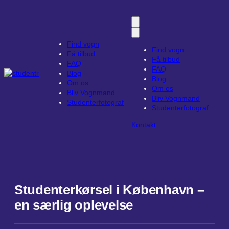
Spring
til
indhold
Find vogn
Find vogn
Få tilbud
Få tilbud
FAQ
FAQ
Blog
Blog
Om os
Om os
Bliv Vognmand
Bliv Vognmand
Studenterfotograf
Studenterfotograf
Kontakt
Studenterkørsel i København –
en særlig oplevelse