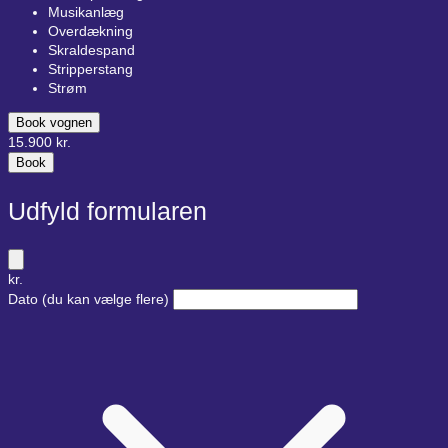
Musikanlæg
Overdækning
Skraldespand
Stripperstang
Strøm
Book vognen
15.900
kr.
Book
Udfyld formularen
kr.
Dato
(du kan vælge flere)