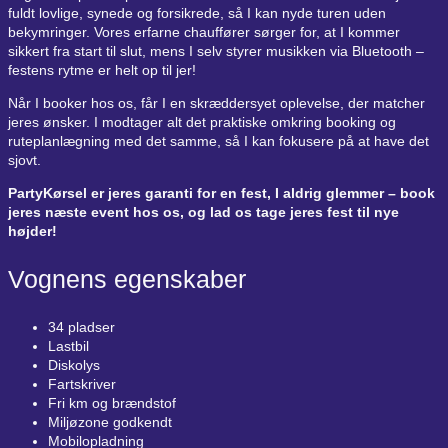
fuldt lovlige, synede og forsikrede, så I kan nyde turen uden
bekymringer. Vores erfarne chauffører sørger for, at I kommer
sikkert fra start til slut, mens I selv styrer musikken via Bluetooth –
festens rytme er helt op til jer!
Når I booker hos os, får I en skræddersyet oplevelse, der matcher
jeres ønsker. I modtager alt det praktiske omkring booking og
ruteplanlægning med det samme, så I kan fokusere på at have det
sjovt.
PartyKørsel er jeres garanti for en fest, I aldrig glemmer – book
jeres næste event hos os, og lad os tage jeres fest til nye
højder!
Vognens egenskaber
34 pladser
Lastbil
Diskolys
Fartskriver
Fri km og brændstof
Miljøzone godkendt
Mobilopladning