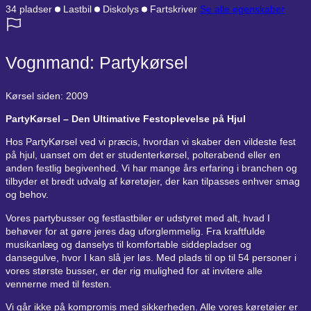
34 pladser
Lastbil
Diskolys
Fartskriver
Se alle egenskaber
Vognmand: Partykørsel
Kørsel siden: 2009
PartyKørsel – Den Ultimative Festoplevelse på Hjul
Hos PartyKørsel ved vi præcis, hvordan vi skaber den vildeste fest
på hjul, uanset om det er studenterkørsel, polterabend eller en
anden festlig begivenhed. Vi har mange års erfaring i branchen og
tilbyder et bredt udvalg af køretøjer, der kan tilpasses enhver smag
og behov.
Vores partybusser og festlastbiler er udstyret med alt, hvad I
behøver for at gøre jeres dag uforglemmelig. Fra kraftfulde
musikanlæg og danselys til komfortable siddepladser og
dansegulve, hvor I kan slå jer løs. Med plads til op til 54 personer i
vores største busser, er der rig mulighed for at invitere alle
vennerne med til festen.
Vi går ikke på kompromis med sikkerheden. Alle vores køretøjer er