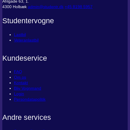
Ahlgade 63, 1.
4300 Holbæk
admin@studentr.dk
‭+45 8198 5957
Studentervogne
Lastbil
Veteranlastbil
Kundeservice
FAQ
Om os
Kontakt
Bliv Vognmand
Login
Persondatapolitik
Andre services