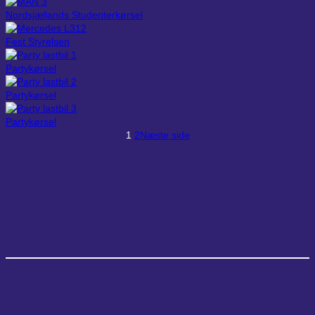
Nordsjællands Studenterkørsel
Fest Styrelsen
Partykørsel
Partykørsel
Partykørsel
1
2
Næste side