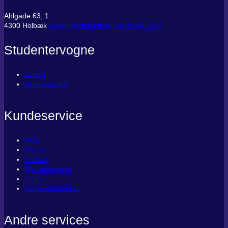
Ahlgade 63, 1.
4300 Holbæk
admin@studentr.dk
‭+45 8198 5957
Studentervogne
Lastbil
Veteranlastbil
Kundeservice
FAQ
Om os
Kontakt
Bliv Vognmand
Login
Persondatapolitik
Andre services