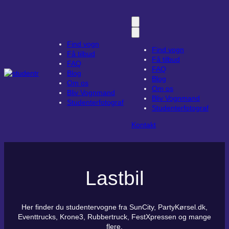
Find vogn
Find vogn
Få tilbud
Få tilbud
FAQ
FAQ
Blog
Blog
Om os
Om os
Bliv Vognmand
Bliv Vognmand
Studenterfotograf
Studenterfotograf
Kontakt
Lastbil
Her finder du studentervogne fra SunCity, PartyKørsel.dk,
Eventtrucks, Krone3, Rubbertruck, FestXpressen og mange
flere.