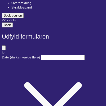
Overdækning
Skraldespand
Book vognen
22.222
kr.
Book
Udfyld formularen
kr.
Dato
(du kan vælge flere)