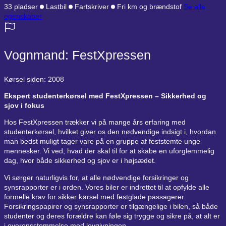
33 pladser
Lastbil
Fartskriver
Fri km og brændstof
Se alle
egenskaber
Vognmand: FestXpressen
Kørsel siden: 2008
Ekspert studenterkørsel med FestXpressen – Sikkerhed og
sjov i fokus
Hos FestXpressen trækker vi på mange års erfaring med
studenterkørsel, hvilket giver os den nødvendige indsigt i, hvordan
man bedst muligt tager vare på en gruppe af feststemte unge
mennesker. Vi ved, hvad der skal til for at skabe en uforglemmelig
dag, hvor både sikkerhed og sjov er i højsædet.
Vi sørger naturligvis for, at alle nødvendige forsikringer og
synsrapporter er i orden. Vores biler er indrettet til at opfylde alle
formelle krav for sikker kørsel med festglade passagerer.
Forsikringspapirer og synsrapporter er tilgængelige i bilen, så både
studenter og deres forældre kan føle sig trygge og sikre på, at alt er
i overensstemmelse med lovgivningen.