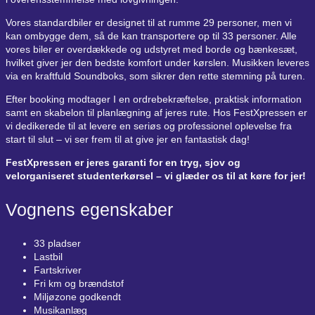
Vores standardbiler er designet til at rumme 29 personer, men vi
kan ombygge dem, så de kan transportere op til 33 personer. Alle
vores biler er overdækkede og udstyret med borde og bænkesæt,
hvilket giver jer den bedste komfort under kørslen. Musikken leveres
via en kraftfuld Soundboks, som sikrer den rette stemning på turen.
Efter booking modtager I en ordrebekræftelse, praktisk information
samt en skabelon til planlægning af jeres rute. Hos FestXpressen er
vi dedikerede til at levere en seriøs og professionel oplevelse fra
start til slut – vi ser frem til at give jer en fantastisk dag!
FestXpressen er jeres garanti for en tryg, sjov og
velorganiseret studenterkørsel – vi glæder os til at køre for jer!
Vognens egenskaber
33 pladser
Lastbil
Fartskriver
Fri km og brændstof
Miljøzone godkendt
Musikanlæg