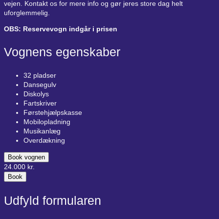
vejen. Kontakt os for mere info og gør jeres store dag helt
uforglemmelig.
OBS: Reservevogn indgår i prisen
Vognens egenskaber
32 pladser
Dansegulv
Diskolys
Fartskriver
Førstehjælpskasse
Mobilopladning
Musikanlæg
Overdækning
Book vognen
24.000
kr.
Book
Udfyld formularen