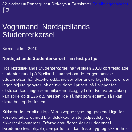
32 pladser
Dansegulv
Diskolys
Fartskriver
Se alle egenskaber
Vognmand: Nordsjællands
Studenterkørsel
Kørsel siden: 2010
Nordsjællands Studenterkørsel – En fest på hjul
Hos Nordsjællands Studenterkørsel har vi siden 2010 kørt festglade
studenter rundt på Sjælland – uanset om det er gymnasiale
uddannelser, håndværkeruddannelser eller andre fag. Hos os er der
ingen skjulte gebyrer; alt er inkluderet i prisen, så I slipper for
ekstraomkostninger som miljøzonetillæg, lyd eller lys. Vores anlæg
kan spille op til 126 dB, næsten lige så højt som et jetfly, så I kan
skrue helt op for festen.
Sikkerheden er altid i top. Vores vogne synet og godkendt lige før
kørslen, udstyret med brandslukker, førstehjælpsudstyr og
sikkerhedskameraer. Erfarne chauffører, der er uddannet i
livredende førstehjælp, sørger for, at I kan feste trygt og sikkert hele