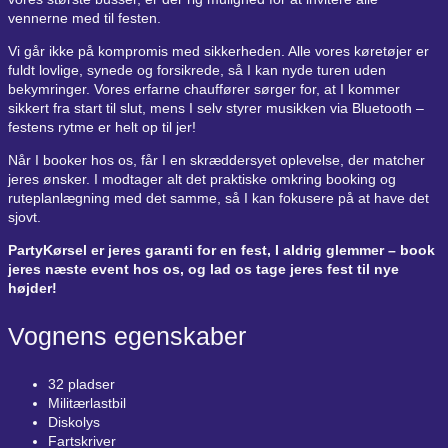
vennerne med til festen.
Vi går ikke på kompromis med sikkerheden. Alle vores køretøjer er
fuldt lovlige, synede og forsikrede, så I kan nyde turen uden
bekymringer. Vores erfarne chauffører sørger for, at I kommer
sikkert fra start til slut, mens I selv styrer musikken via Bluetooth –
festens rytme er helt op til jer!
Når I booker hos os, får I en skræddersyet oplevelse, der matcher
jeres ønsker. I modtager alt det praktiske omkring booking og
ruteplanlægning med det samme, så I kan fokusere på at have det
sjovt.
PartyKørsel er jeres garanti for en fest, I aldrig glemmer – book
jeres næste event hos os, og lad os tage jeres fest til nye
højder!
Vognens egenskaber
32 pladser
Militærlastbil
Diskolys
Fartskriver