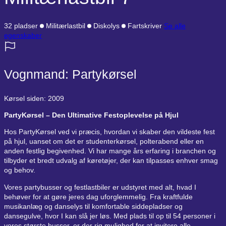
32 pladser
Militærlastbil
Diskolys
Fartskriver
Se alle
egenskaber
Vognmand: Partykørsel
Kørsel siden: 2009
PartyKørsel – Den Ultimative Festoplevelse på Hjul
Hos PartyKørsel ved vi præcis, hvordan vi skaber den vildeste fest
på hjul, uanset om det er studenterkørsel, polterabend eller en
anden festlig begivenhed. Vi har mange års erfaring i branchen og
tilbyder et bredt udvalg af køretøjer, der kan tilpasses enhver smag
og behov.
Vores partybusser og festlastbiler er udstyret med alt, hvad I
behøver for at gøre jeres dag uforglemmelig. Fra kraftfulde
musikanlæg og danselys til komfortable siddepladser og
dansegulve, hvor I kan slå jer løs. Med plads til op til 54 personer i
vores største busser, er der rig mulighed for at invitere alle