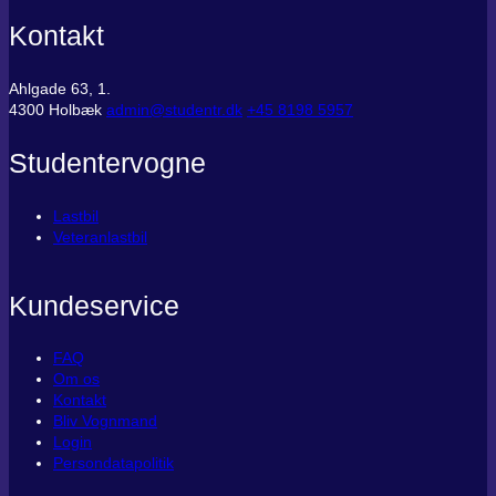
Kontakt
Ahlgade 63, 1.
4300 Holbæk
admin@studentr.dk
‭+45 8198 5957
Studentervogne
Lastbil
Veteranlastbil
Kundeservice
FAQ
Om os
Kontakt
Bliv Vognmand
Login
Persondatapolitik