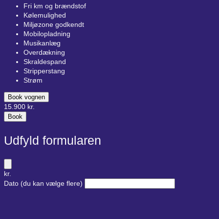
Fri km og brændstof
Kølemulighed
Miljøzone godkendt
Mobilopladning
Musikanlæg
Overdækning
Skraldespand
Stripperstang
Strøm
Book vognen
15.900
kr.
Book
Udfyld formularen
kr.
Dato
(du kan vælge flere)