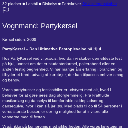
32 pladser
Lastbil
Diskolys
Fartskriver
Se alle egenskaber
Vognmand: Partykørsel
Kørsel siden: 2009
PartyKørsel – Den Ultimative Festoplevelse på Hjul
Hos PartyKørsel ved vi præcis, hvordan vi skaber den vildeste fest
på hjul, uanset om det er studenterkørsel, polterabend eller en
anden festlig begivenhed. Vi har mange års erfaring i branchen og
tilbyder et bredt udvalg af køretøjer, der kan tilpasses enhver smag
og behov.
Vores partybusser og festlastbiler er udstyret med alt, hvad I
behøver for at gøre jeres dag uforglemmelig. Fra kraftfulde
musikanlæg og danselys til komfortable siddepladser og
dansegulve, hvor I kan slå jer løs. Med plads til op til 54 personer i
vores største busser, er der rig mulighed for at invitere alle
vennerne med til festen.
Vi går ikke på kompromis med sikkerheden. Alle vores køretøjer er