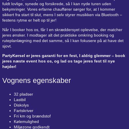
fuldt lovlige, synede og forsikrede, så I kan nyde turen uden
bekymringer. Vores erfarne chauffører sørger for, at I kommer
sikkert fra start til slut, mens I selv styrer musikken via Bluetooth –
festens rytme er helt op til jer!
Når I booker hos os, får I en skræddersyet oplevelse, der matcher
jeres ønsker. I modtager alt det praktiske omkring booking og
ruteplanlægning med det samme, så I kan fokusere på at have det
sjovt.
PartyKørsel er jeres garanti for en fest, I aldrig glemmer – book
jeres næste event hos os, og lad os tage jeres fest til nye
højder!
Vognens egenskaber
32 pladser
Lastbil
Diskolys
Fartskriver
Fri km og brændstof
Kølemulighed
Miljøzone godkendt