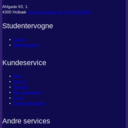
Ahlgade 63, 1.
4300 Holbæk
admin@studentr.dk
‭+45 8198 5957
Studentervogne
Lastbil
Veteranlastbil
Kundeservice
FAQ
Om os
Kontakt
Bliv Vognmand
Login
Persondatapolitik
Andre services