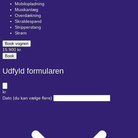
Mobilopladning
Musikanlæg
Overdækning
Skraldespand
Stripperstang
Strøm
Book vognen
15.900
kr.
Book
Udfyld formularen
kr.
Dato
(du kan vælge flere)