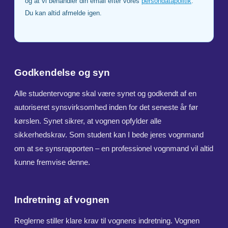
og at vi behandler din email efter vores
persondatapolitik
.
Du kan altid afmelde igen.
Godkendelse og syn
Alle studentervogne skal være synet og godkendt af en
autoriseret synsvirksomhed inden for det seneste år før
kørslen. Synet sikrer, at vognen opfylder alle
sikkerhedskrav. Som student kan I bede jeres vognmand
om at se synsrapporten – en professionel vognmand vil altid
kunne fremvise denne.
Indretning af vognen
Reglerne stiller klare krav til vognens indretning. Vognen