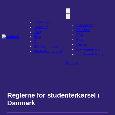
Spring
til
indhold
Find vogn
Find vogn
Få tilbud
Få tilbud
FAQ
FAQ
Blog
Blog
Om os
Om os
Bliv Vognmand
Bliv Vognmand
Studenterfotograf
Studenterfotograf
Kontakt
Reglerne for studenterkørsel i
Danmark