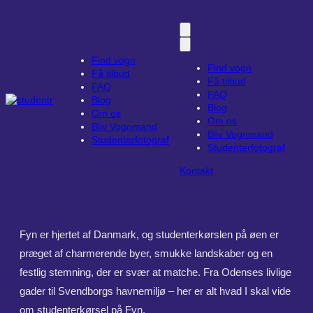
Spring
til
indhold
Find vogn
Find vogn
Få tilbud
Få tilbud
FAQ
FAQ
Blog
Blog
Om os
Om os
Bliv Vognmand
Bliv Vognmand
Studenterfotograf
Studenterfotograf
Kontakt
Fyn er hjertet af Danmark, og studenterkørslen på øen er
præget af charmerende byer, smukke landskaber og en
festlig stemning, der er svær at matche. Fra Odenses livlige
gader til Svendborgs havnemiljø – her er alt hvad I skal vide
om studenterkørsel på Fyn.