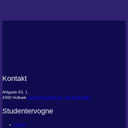
Kontakt
Ahlgade 63, 1.
4300 Holbæk
admin@studentr.dk
‭+45 8198 5957
Studentervogne
Lastbil