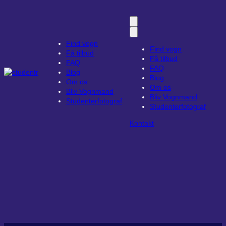
Spring
til
indhold
Find vogn
Find vogn
Få tilbud
Få tilbud
FAQ
FAQ
Blog
Blog
Om os
Om os
Bliv Vognmand
Bliv Vognmand
Studenterfotograf
Studenterfotograf
Kontakt