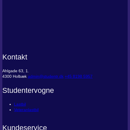
Kontakt
Ahlgade 63, 1.
4300 Holbæk
admin@studentr.dk
‭+45 8198 5957
Studentervogne
Lastbil
Veteranlastbil
Kundeservice